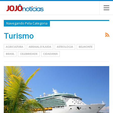
Navegando Pela Categoria
Turismo
AGRICULTURA
ARRAIAL D'AJUDA
ASTROLOGIA
BELMONTE
BRASIL
CELEBRIDADE
CIDADANIA