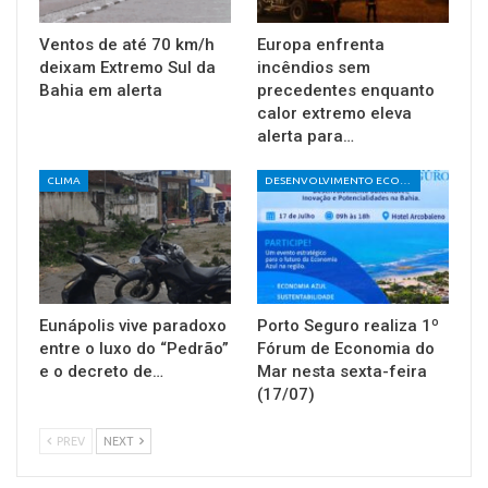
Ventos de até 70 km/h
Europa enfrenta
deixam Extremo Sul da
incêndios sem
Bahia em alerta
precedentes enquanto
calor extremo eleva
alerta para…
CLIMA
DESENVOLVIMENTO ECONÔMICO E SOCIAL
Eunápolis vive paradoxo
Porto Seguro realiza 1º
entre o luxo do “Pedrão”
Fórum de Economia do
e o decreto de…
Mar nesta sexta-feira
(17/07)
PREV
NEXT