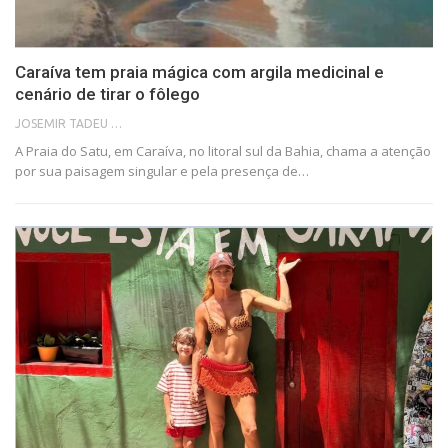
Caraíva tem praia mágica com argila medicinal e
cenário de tirar o fôlego
JOSEMIR TADEU FONSECA
A Praia do Satu, em Caraíva, no litoral sul da Bahia, chama a atenção
por sua paisagem singular e pela presença de…