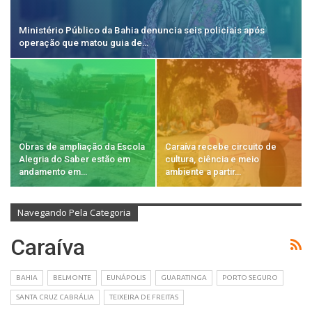
Ministério Público da Bahia denuncia seis policiais após
operação que matou guia de…
Obras de ampliação da Escola
Caraíva recebe circuito de
Alegria do Saber estão em
cultura, ciência e meio
andamento em…
ambiente a partir…
Navegando Pela Categoria
Caraíva
BAHIA
BELMONTE
EUNÁPOLIS
GUARATINGA
PORTO SEGURO
SANTA CRUZ CABRÁLIA
TEIXEIRA DE FREITAS