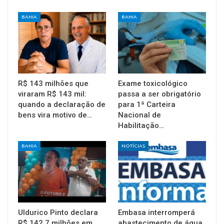
BAHIA
BAHIA
R$ 143 milhões que
Exame toxicológico
viraram R$ 143 mil:
passa a ser obrigatório
quando a declaração de
para 1ª Carteira
bens vira motivo de…
Nacional de
Habilitação…
BAHIA
NOTÍCIAS
Uldurico Pinto declara
Embasa interromperá
R$ 142,7 milhões em
abastecimento de água