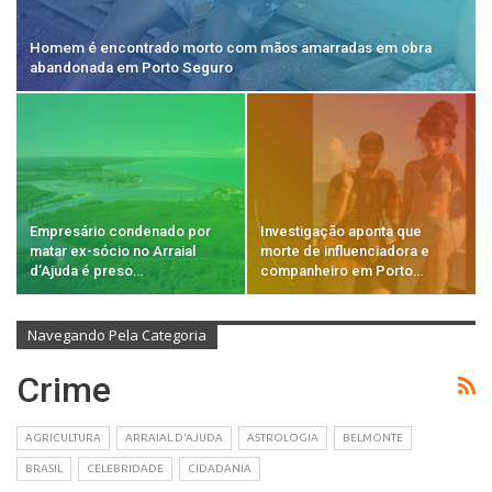
Homem é encontrado morto com mãos amarradas em obra
abandonada em Porto Seguro
Empresário condenado por
Investigação aponta que
matar ex-sócio no Arraial
morte de influenciadora e
d’Ajuda é preso…
companheiro em Porto…
Navegando Pela Categoria
Crime
AGRICULTURA
ARRAIAL D'AJUDA
ASTROLOGIA
BELMONTE
BRASIL
CELEBRIDADE
CIDADANIA