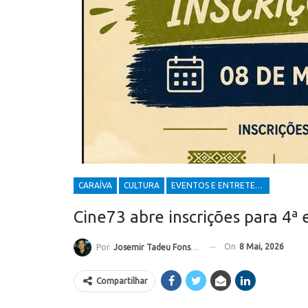
CARAÍVA
CULTURA
EVENTOS E ENTRETENIMENTOS
Cine73 abre inscrições para 4ª 
On
8 Mai, 2026
Por
Josemir Tadeu Fonseca
Compartilhar