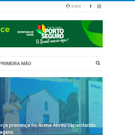
Entre
 PRIMEIRA MÃO
orça presença no Arena Abreu capacitando
iagens