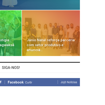
stigia
Jânio Natal reforça parceria
ragwaksã
com setor produtivo e
anuncia…
SIGA-NOS!
Facebook
Jojô Notícias
Curtir