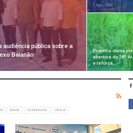
5 Ago, 2026
 audiência pública sobre a
Primeira-dama pre
lexo Baianão
abertura do 28º A
e reforça…
TE
BRASIL
CELEBRIDADE
CIÊNCIA