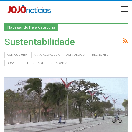
Navegando Pela Categoria
Sustentabilidade
AGRICULTURA
ARRAIAL D'AJUDA
ASTROLOGIA
BELMONTE
BRASIL
CELEBRIDADE
CIDADANIA