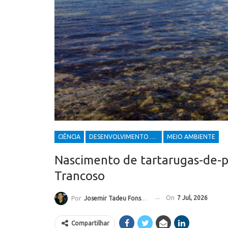
CIÊNCIA
DESENVOLVIMENTO ECONÔMICO E SOCIAL
MEIO AMBIENTE
Nascimento de tartarugas-de-p
Trancoso
On
7 Jul, 2026
Por
Josemir Tadeu Fonseca
Compartilhar