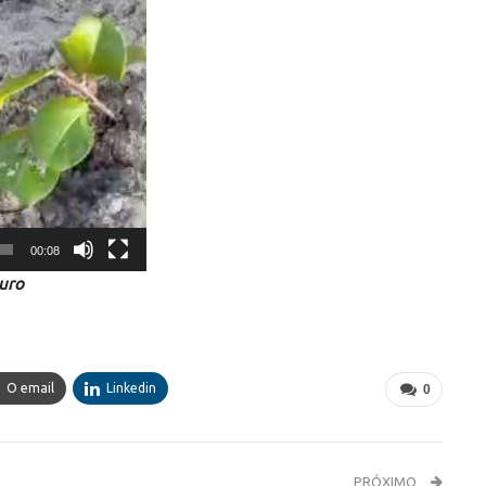
00:08
guro
O email
Linkedin
0
PRÓXIMO