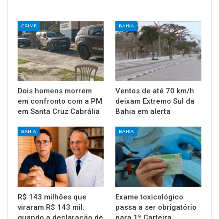
CRIME
BAHIA
Dois homens morrem
Ventos de até 70 km/h
em confronto com a PM
deixam Extremo Sul da
em Santa Cruz Cabrália
Bahia em alerta
BAHIA
BAHIA
R$ 143 milhões que
Exame toxicológico
viraram R$ 143 mil:
passa a ser obrigatório
quando a declaração de
para 1ª Carteira