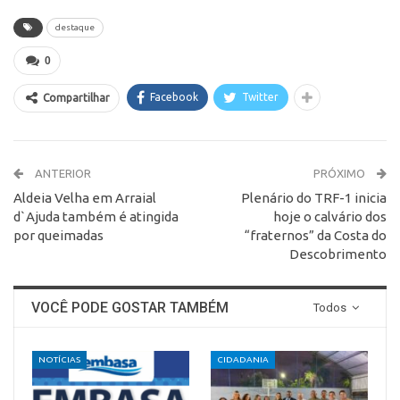
destaque
0
Facebook
Twitter
Compartilhar
ANTERIOR
PRÓXIMO
Aldeia Velha em Arraial
Plenário do TRF-1 inicia
d`Ajuda também é atingida
hoje o calvário dos
por queimadas
“fraternos” da Costa do
Descobrimento
VOCÊ PODE GOSTAR TAMBÉM
Todos
NOTÍCIAS
CIDADANIA