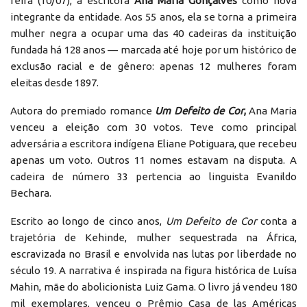
feira (10/07), a escritora
Ana Maria Gonçalves
como nova
integrante da entidade. Aos 55 anos, ela se torna a primeira
mulher negra a ocupar uma das 40 cadeiras da instituição
fundada há 128 anos — marcada até hoje por um histórico de
exclusão racial e de gênero: apenas 12 mulheres foram
eleitas desde 1897.
Autora do premiado romance
Um Defeito de Cor
,
Ana Maria
venceu a eleição com 30 votos. Teve como principal
adversária a escritora indígena Eliane Potiguara, que recebeu
apenas um voto. Outros 11 nomes estavam na disputa. A
cadeira de número 33 pertencia ao linguista Evanildo
Bechara.
Escrito ao longo de cinco anos,
Um Defeito de Cor
conta a
trajetória de Kehinde, mulher sequestrada na África,
escravizada no Brasil e envolvida nas lutas por liberdade no
século 19. A narrativa é inspirada na figura histórica de Luísa
Mahin, mãe do abolicionista Luiz Gama. O livro já vendeu 180
mil exemplares, venceu o Prêmio Casa de las Américas