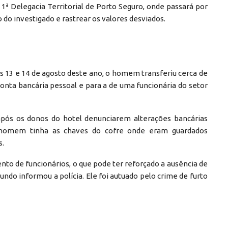
1ª Delegacia Territorial de Porto Seguro, onde passará por
o do investigado e rastrear os valores desviados.
s 13 e 14 de agosto deste ano, o homem transferiu cerca de
onta bancária pessoal e para a de uma funcionária do setor
 após os donos do hotel denunciarem alterações bancárias
o homem tinha as chaves do cofre onde eram guardados
s.
o de funcionários, o que pode ter reforçado a ausência de
gundo informou a polícia. Ele foi autuado pelo crime de furto