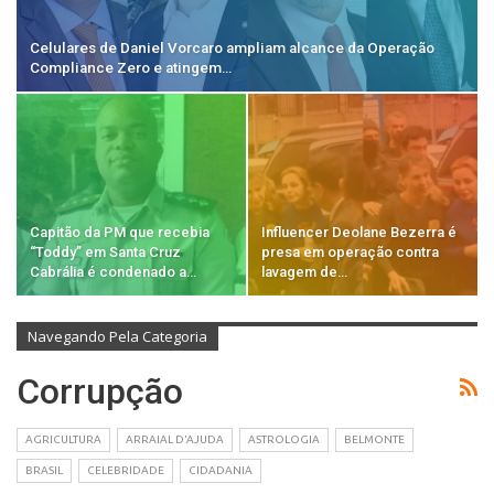
Celulares de Daniel Vorcaro ampliam alcance da Operação
Compliance Zero e atingem…
Capitão da PM que recebia
Influencer Deolane Bezerra é
“Toddy” em Santa Cruz
presa em operação contra
Cabrália é condenado a…
lavagem de…
Navegando Pela Categoria
Corrupção
AGRICULTURA
ARRAIAL D'AJUDA
ASTROLOGIA
BELMONTE
BRASIL
CELEBRIDADE
CIDADANIA