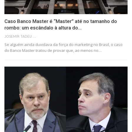
Caso Banco Master é “Master” até no tamanho do
rombo: um escândalo à altura do…
JOSEMIR TADEU FONSECA
Se alguém ainda duvidava da força do marketing no Brasil, o caso
do Banco Master tratou de provar que, ao menos no…