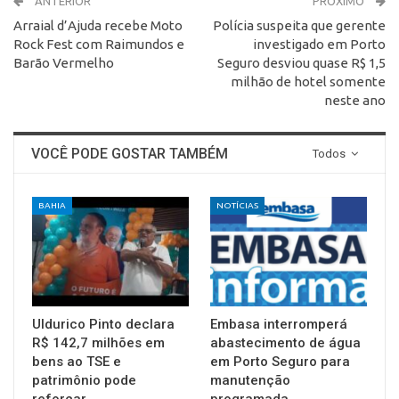
ANTERIOR
PRÓXIMO
Arraial d’Ajuda recebe Moto
Polícia suspeita que gerente
Rock Fest com Raimundos e
investigado em Porto
Barão Vermelho
Seguro desviou quase R$ 1,5
milhão de hotel somente
neste ano
VOCÊ PODE GOSTAR TAMBÉM
Todos
BAHIA
NOTÍCIAS
Uldurico Pinto declara
Embasa interromperá
R$ 142,7 milhões em
abastecimento de água
bens ao TSE e
em Porto Seguro para
patrimônio pode
manutenção
reforçar…
programada