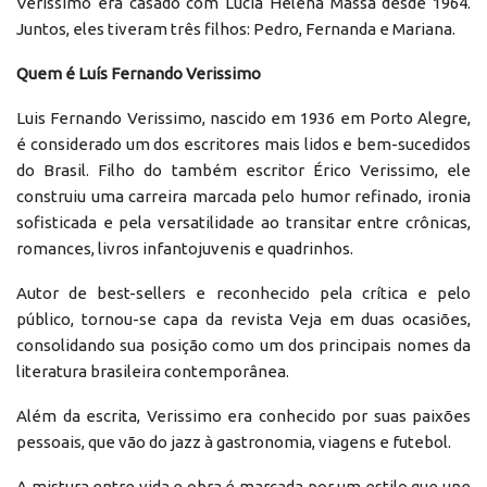
Verissimo era casado com Lúcia Helena Massa desde 1964.
Juntos, eles tiveram três filhos: Pedro, Fernanda e Mariana.
Quem é Luís Fernando Verissimo
Luis Fernando Verissimo, nascido em 1936 em Porto Alegre,
é considerado um dos escritores mais lidos e bem-sucedidos
do Brasil. Filho do também escritor Érico Verissimo, ele
construiu uma carreira marcada pelo humor refinado, ironia
sofisticada e pela versatilidade ao transitar entre crônicas,
romances, livros infantojuvenis e quadrinhos.
Autor de best-sellers e reconhecido pela crítica e pelo
público, tornou-se capa da revista Veja em duas ocasiões,
consolidando sua posição como um dos principais nomes da
literatura brasileira contemporânea.
Além da escrita, Verissimo era conhecido por suas paixões
pessoais, que vão do jazz à gastronomia, viagens e futebol.
A mistura entre vida e obra é marcada por um estilo que une