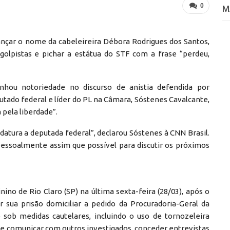
0
M
 lançar o nome da cabeleireira Débora Rodrigues dos Santos,
golpistas e pichar a estátua do STF com a frase “perdeu,
hou notoriedade no discurso de anistia defendida por
utado federal e líder do PL na Câmara, Sóstenes Cavalcante,
 pela liberdade”.
idatura a deputada federal”, declarou Sóstenes à CNN Brasil.
essoalmente assim que possível para discutir os próximos
no de Rio Claro (SP) na última sexta-feira (28/03), após o
 sua prisão domiciliar a pedido da Procuradoria-Geral da
e sob medidas cautelares, incluindo o uso de tornozeleira
e se comunicar com outros investigados, conceder entrevistas