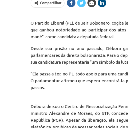
Compartilhar
O Partido Liberal (PL), de Jair Bolsonaro, cogita
que ganhou notoriedade ao participar dos atos 
mané”, como candidata a deputada federal.
Desde sua prisão no ano passado, Débora gan
parlamentares da direita bolsonarista. Para o dep
sua candidatura representaria “um símbolo da luta
“Ela passa a ter, no PL, todo apoio para uma cand
O parlamentar afirmou que espera encontrá-la p
passos.
Débora deixou o Centro de Ressocialização Femini
ministro Alexandre de Moraes, do STF, conceder
República (PGR). Apesar da liberação, ela segu
eletrônica, proibição de acessar redes sociais, d