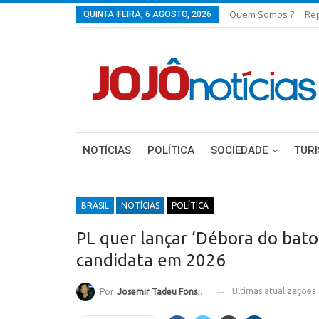
Quem Somos ?
Re
QUINTA-FEIRA, 6 AGOSTO, 2026
NOTÍCIAS
POLÍTICA
SOCIEDADE
TUR
BRASIL
NOTÍCIAS
POLÍTICA
PL quer lançar ‘Débora do bato
candidata em 2026
Ultimas atualizações
Por
Josemir Tadeu Fonseca