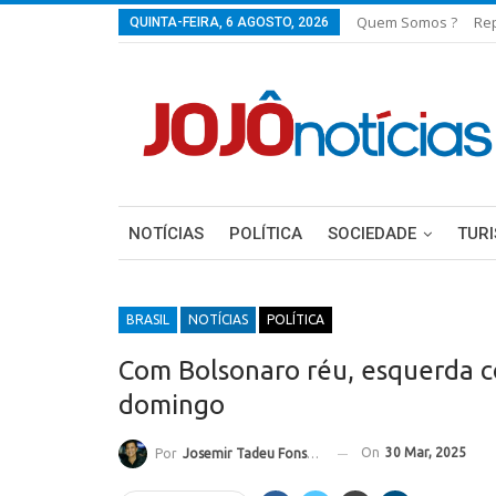
Quem Somos ?
Re
QUINTA-FEIRA, 6 AGOSTO, 2026
NOTÍCIAS
POLÍTICA
SOCIEDADE
TUR
BRASIL
NOTÍCIAS
POLÍTICA
Com Bolsonaro réu, esquerda co
domingo
On
30 Mar, 2025
Por
Josemir Tadeu Fonseca