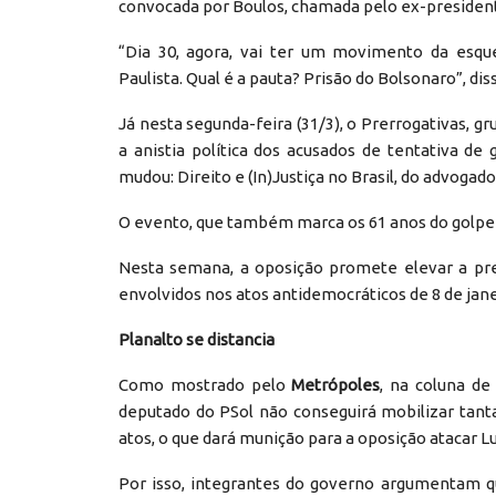
convocada por Boulos, chamada pelo ex-preside
“Dia 30, agora, vai ter um movimento da esq
Paulista. Qual é a pauta? Prisão do Bolsonaro”, di
Já nesta segunda-feira (31/3), o Prerrogativas, 
a anistia política dos acusados de tentativa d
mudou: Direito e (In)Justiça no Brasil, do advoga
O evento, que também marca os 61 anos do golpe mi
Nesta semana, a oposição promete elevar a pre
envolvidos nos atos antidemocráticos de 8 de jane
Planalto se distancia
Como mostrado pelo
Metrópoles
, na coluna de
deputado do PSol não conseguirá mobilizar tan
atos, o que dará munição para a oposição atacar Lu
Por isso, integrantes do governo argumentam qu