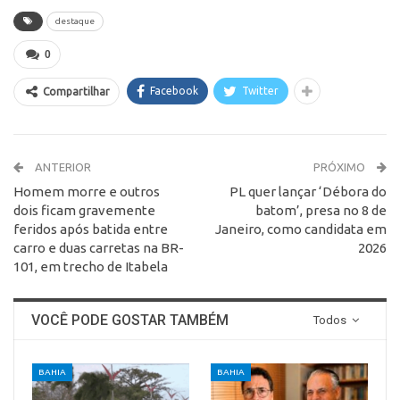
destaque
0
Facebook
Twitter
Compartilhar
ANTERIOR
PRÓXIMO
Homem morre e outros
PL quer lançar ‘Débora do
dois ficam gravemente
batom’, presa no 8 de
feridos após batida entre
Janeiro, como candidata em
carro e duas carretas na BR-
2026
101, em trecho de Itabela
VOCÊ PODE GOSTAR TAMBÉM
Todos
BAHIA
BAHIA