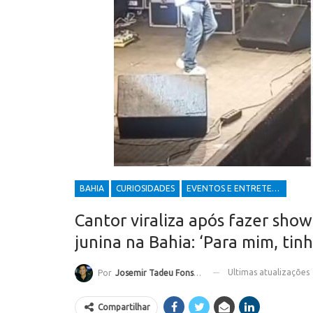
BAHIA
CURIOSIDADES
EVENTOS E ENTRETENIMENTOS
Cantor viraliza após fazer sho
junina na Bahia: ‘Para mim, tin
Ultimas atualizações
Por
Josemir Tadeu Fonseca
Compartilhar