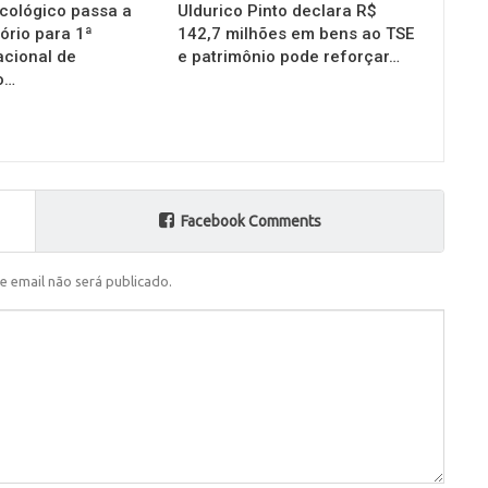
cológico passa a
Uldurico Pinto declara R$
ório para 1ª
142,7 milhões em bens ao TSE
acional de
e patrimônio pode reforçar…
o…
Facebook Comments
e email não será publicado.