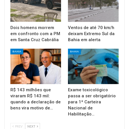
Dois homens morrem
Ventos de até 70 km/h
em confronto com a PM
deixam Extremo Sul da
em Santa Cruz Cabrália
Bahia em alerta
BAHIA
BAHIA
R$ 143 milhões que
Exame toxicológico
viraram R$ 143 mil:
passa a ser obrigatório
quando a declaração de
para 1ª Carteira
bens vira motivo de…
Nacional de
Habilitação…
PREV
NEXT