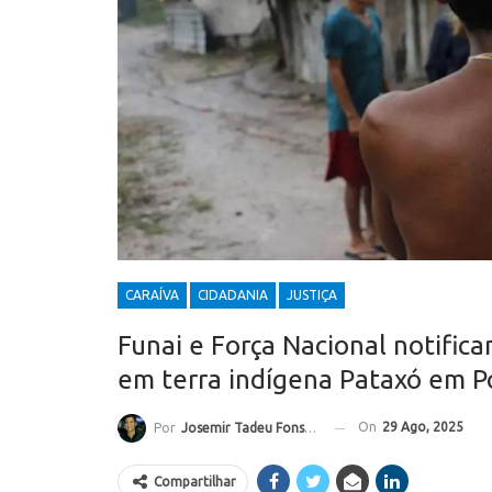
CARAÍVA
CIDADANIA
JUSTIÇA
Funai e Força Nacional notific
em terra indígena Pataxó em P
On
29 Ago, 2025
Por
Josemir Tadeu Fonseca
Compartilhar