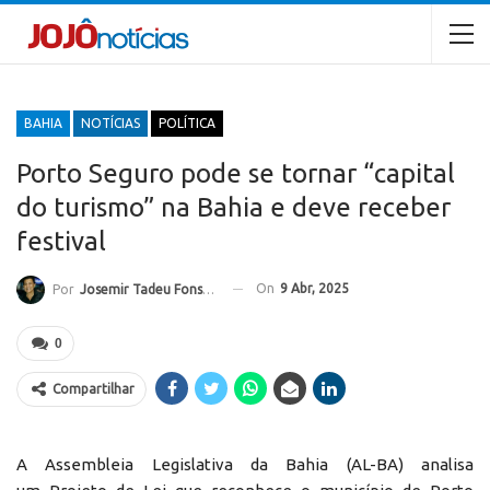
BAHIA
NOTÍCIAS
POLÍTICA
Porto Seguro pode se tornar “capital
do turismo” na Bahia e deve receber
festival
On
9 Abr, 2025
Por
Josemir Tadeu Fonseca
0
Compartilhar
A Assembleia Legislativa da Bahia (AL-BA) analisa