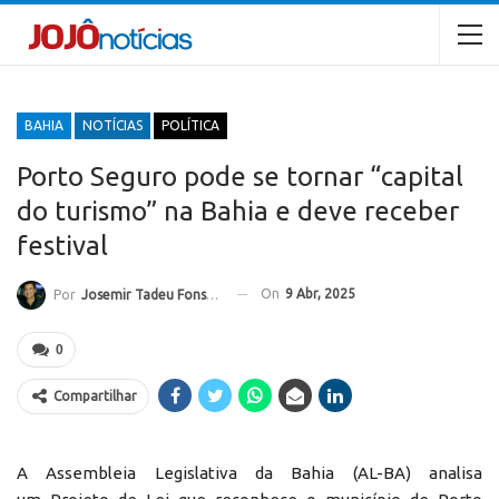
BAHIA
NOTÍCIAS
POLÍTICA
Porto Seguro pode se tornar “capital
do turismo” na Bahia e deve receber
festival
On
9 Abr, 2025
Por
Josemir Tadeu Fonseca
0
Compartilhar
A Assembleia Legislativa da Bahia (AL-BA) analisa