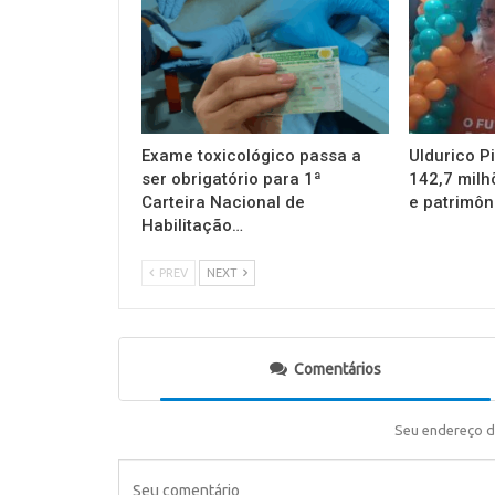
Exame toxicológico passa a
Uldurico P
ser obrigatório para 1ª
142,7 milh
Carteira Nacional de
e patrimôn
Habilitação…
PREV
NEXT
Comentários
Seu endereço d