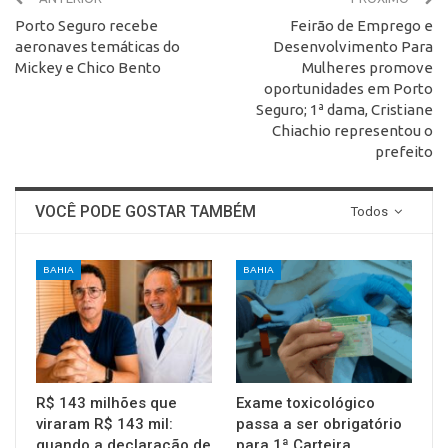
Porto Seguro recebe
Feirão de Emprego e
aeronaves temáticas do
Desenvolvimento Para
Mickey e Chico Bento
Mulheres promove
oportunidades em Porto
Seguro; 1ª dama, Cristiane
Chiachio representou o
prefeito
VOCÊ PODE GOSTAR TAMBÉM
Todos
BAHIA
BAHIA
R$ 143 milhões que
Exame toxicológico
viraram R$ 143 mil:
passa a ser obrigatório
quando a declaração de
para 1ª Carteira