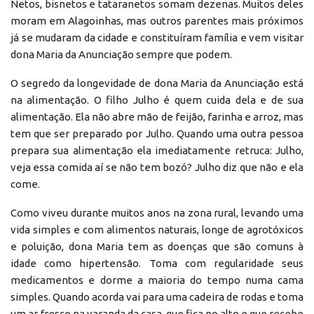
Netos, bisnetos e tataranetos somam dezenas. Muitos deles
moram em Alagoinhas, mas outros parentes mais próximos
já se mudaram da cidade e constituíram família e vem visitar
dona Maria da Anunciação sempre que podem.
O segredo da longevidade de dona Maria da Anunciação está
na alimentação. O filho Julho é quem cuida dela e de sua
alimentação. Ela não abre mão de feijão, farinha e arroz, mas
tem que ser preparado por Julho. Quando uma outra pessoa
prepara sua alimentação ela imediatamente retruca: Julho,
veja essa comida aí se não tem bozó? Julho diz que não e ela
come.
Como viveu durante muitos anos na zona rural, levando uma
vida simples e com alimentos naturais, longe de agrotóxicos
e poluição, dona Maria tem as doenças que são comuns à
idade como hipertensão. Toma com regularidade seus
medicamentos e dorme a maioria do tempo numa cama
simples. Quando acorda vai para uma cadeira de rodas e toma
um ar fresco na varanda da casa, que fica no alto e que recebe