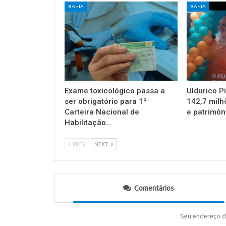
BAHIA
BAHIA
Exame toxicológico passa a
Uldurico P
ser obrigatório para 1ª
142,7 milh
Carteira Nacional de
e patrimôn
Habilitação…
PREV
NEXT
Comentários
Seu endereço d