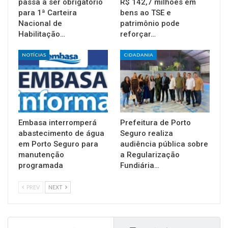
passa a ser obrigatório
R$ 142,7 milhões em
para 1ª Carteira
bens ao TSE e
Nacional de
patrimônio pode
Habilitação…
reforçar…
NOTÍCIAS
CIDADANIA
Embasa interromperá
Prefeitura de Porto
abastecimento de água
Seguro realiza
em Porto Seguro para
audiência pública sobre
manutenção
a Regularização
programada
Fundiária…
PREV
NEXT