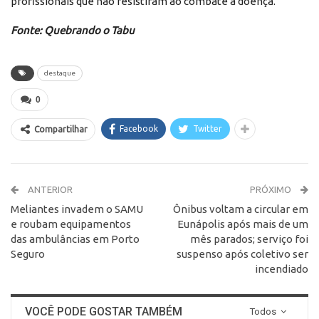
profissionais que não resistiram ao combate à doença.
Fonte: Quebrando o Tabu
destaque
0
Facebook
Twitter
Compartilhar
ANTERIOR
PRÓXIMO
Meliantes invadem o SAMU
Ônibus voltam a circular em
e roubam equipamentos
Eunápolis após mais de um
das ambulâncias em Porto
mês parados; serviço foi
Seguro
suspenso após coletivo ser
incendiado
VOCÊ PODE GOSTAR TAMBÉM
Todos