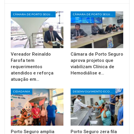
CÂMARA DE PORTO SEGURO
CÂMARA DE PORTO SEGURO
Vereador Reinaldo
Câmara de Porto Seguro
Farofa tem
aprova projetos que
requerimentos
viabilizam Clínica de
atendidos e reforça
Hemodiálise e…
atuação em…
CIDADANIA
DESENVOLVIMENTO ECONÔMICO E SOCIAL
Porto Seguro amplia
Porto Seguro zera fila