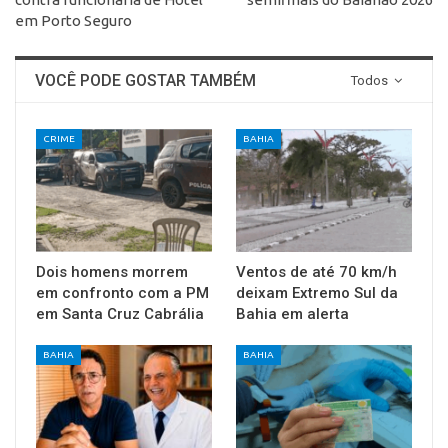
em Porto Seguro
VOCÊ PODE GOSTAR TAMBÉM
Todos
CRIME
BAHIA
Dois homens morrem
Ventos de até 70 km/h
em confronto com a PM
deixam Extremo Sul da
em Santa Cruz Cabrália
Bahia em alerta
BAHIA
BAHIA