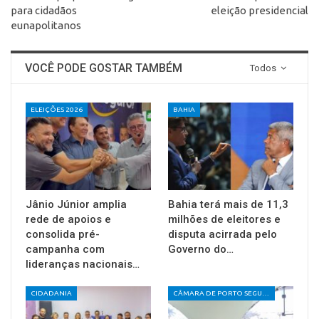
para cidadãos
eleição presidencial
eunapolitanos
VOCÊ PODE GOSTAR TAMBÉM
Todos
ELEIÇÕES 2026
BAHIA
Jânio Júnior amplia
Bahia terá mais de 11,3
rede de apoios e
milhões de eleitores e
consolida pré-
disputa acirrada pelo
campanha com
Governo do…
lideranças nacionais…
CIDADANIA
CÂMARA DE PORTO SEGURO