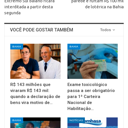
Extremo Sul baiano ficará
parede e furtam R$ 100 mil
interditada a partir desta
de lotérica na Bahia
segunda
VOCÊ PODE GOSTAR TAMBÉM
Todos
BAHIA
BAHIA
R$ 143 milhões que
Exame toxicológico
viraram R$ 143 mil:
passa a ser obrigatório
quando a declaração de
para 1ª Carteira
bens vira motivo de…
Nacional de
Habilitação…
BAHIA
NOTÍCIAS