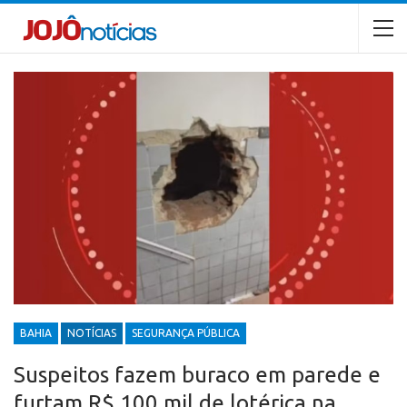
BAHIA
NOTÍCIAS
SEGURANÇA PÚBLICA
Suspeitos fazem buraco em parede e
furtam R$ 100 mil de lotérica na