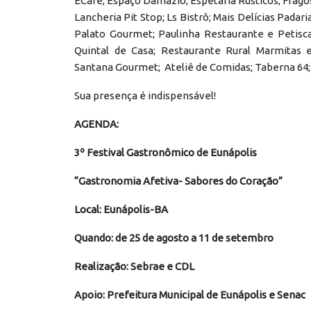
ECafe; Espaço Damazio; Espetaria Rústicos; Fragos
Lancheria Pit Stop; Ls Bistrô; Mais Delícias Padar
Palato Gourmet; Paulinha Restaurante e Petiscar
Quintal de Casa; Restaurante Rural Marmitas 
Santana Gourmet; Ateliê de Comidas; Taberna 64; 
Sua presença é indispensável!
AGENDA:
3º Festival Gastronômico de Eunápolis
“Gastronomia Afetiva- Sabores do Coração”
Local: Eunápolis-BA
Quando: de 25 de agosto a 11 de setembro
Realização: Sebrae e CDL
Apoio: Prefeitura Municipal de Eunápolis e Senac