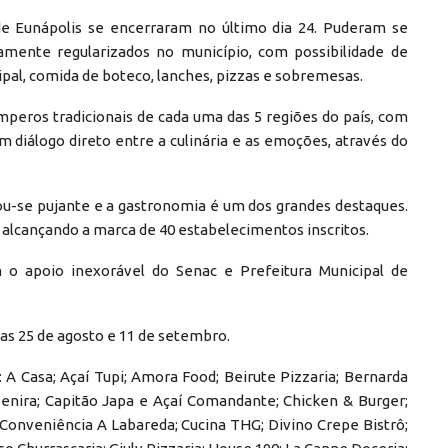
 de Eunápolis se encerraram no último dia 24. Puderam se
damente regularizados no município, com possibilidade de
cipal, comida de boteco, lanches, pizzas e sobremesas.
eros tradicionais de cada uma das 5 regiões do país, com
m diálogo direto entre a culinária e as emoções, através do
u-se pujante e a gastronomia é um dos grandes destaques.
alcançando a marca de 40 estabelecimentos inscritos.
 o apoio inexorável do Senac e Prefeitura Municipal de
ias 25 de agosto e 11 de setembro.
: A Casa; Açaí Tupi; Amora Food; Beirute Pizzaria; Bernarda
Senira; Capitão Japa e Açaí Comandante; Chicken & Burger;
 Conveniência A Labareda; Cucina THG; Divino Crepe Bistrô;