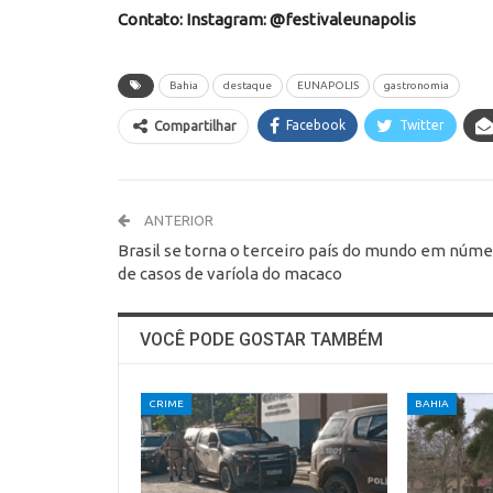
Contato: Instagram: @festivaleunapolis
Bahia
destaque
EUNAPOLIS
gastronomia
Facebook
Twitter
Compartilhar
ANTERIOR
Brasil se torna o terceiro país do mundo em núm
de casos de varíola do macaco
VOCÊ PODE GOSTAR TAMBÉM
CRIME
BAHIA