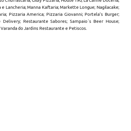
o Churrascaria; Giuly Pizzaria; House 190; La Canne Doceria;
ia e Lancheria; Manna Kaftaria; Markette Longue; Nagilacake;
ia; Pizzaria America; Pizzaria Giovanni; Portela’s Burger;
e Delivery; Restaurante Sabores; Sampaio´s Beer House;
Varanda do Jardins Restaurante e Petiscos.