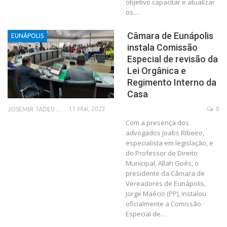
objetivo capacitar e atualizar
os…
Câmara de Eunápolis
EUNÁPOLIS
instala Comissão
Especial de revisão da
Lei Orgânica e
Regimento Interno da
Casa
11 Mai, 2023
0
JOSEMIR TADEU FONSECA
Com a presença dos
advogados Joabs Ribeiro,
especialista em legislação, e
do Professor de Direito
Municipal, Allah Goés, o
presidente da Câmara de
Vereadores de Eunápolis,
Jorge Maécio (PP), instalou
oficialmente a Comissão
Especial de…