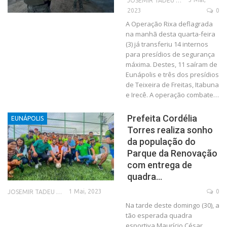
JOSEMIR TADEU FONSECA
2023
0
A Operação Rixa deflagrada
na manhã desta quarta-feira
(3) já transferiu 14 internos
para presídios de segurança
máxima. Destes, 11 saíram de
Eunápolis e três dos presídios
de Teixeira de Freitas, Itabuna
e Irecê. A operação combate…
Prefeita Cordélia
EUNÁPOLIS
Torres realiza sonho
da população do
Parque da Renovação
com entrega de
quadra…
1 Mai, 2023
0
JOSEMIR TADEU FONSECA
Na tarde deste domingo (30), a
tão esperada quadra
esportiva Maurício César