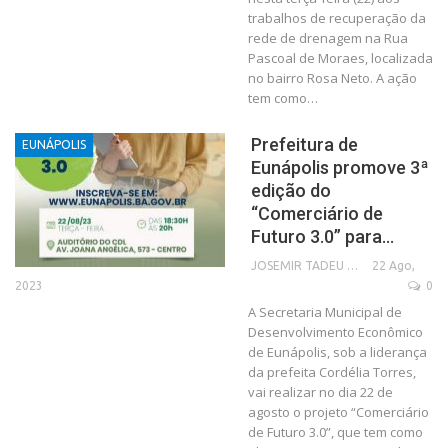
trabalhos de recuperação da
rede de drenagem na Rua
Pascoal de Moraes, localizada
no bairro Rosa Neto. A ação
tem como…
Prefeitura de
EUNÁPOLIS
Eunápolis promove 3ª
edição do
“Comerciário de
Futuro 3.0” para…
22 Ago,
JOSEMIR TADEU FONSECA
2023
0
A Secretaria Municipal de
Desenvolvimento Econômico
de Eunápolis, sob a liderança
da prefeita Cordélia Torres,
vai realizar no dia 22 de
agosto o projeto “Comerciário
de Futuro 3.0”, que tem como