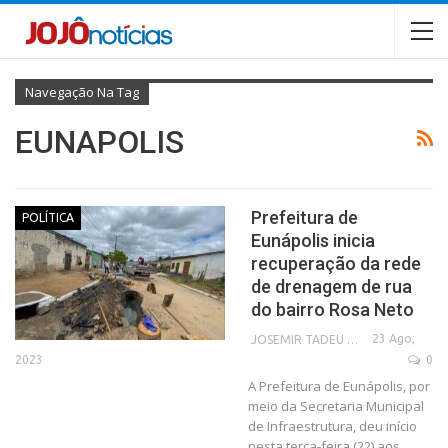
Navegação Na Tag
EUNAPOLIS
Prefeitura de
POLÍTICA
Eunápolis inicia
recuperação da rede
de drenagem de rua
do bairro Rosa Neto
23 Ago,
JOSEMIR TADEU FONSECA
2023
0
A Prefeitura de Eunápolis, por
meio da Secretaria Municipal
de Infraestrutura, deu início
nesta terça-feira (22) aos