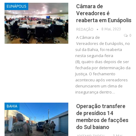
Câmara de
EUNÁPOLIS
Vereadores é
reaberta em Eunápolis
8 Mai, 2023
REDAÇÃO
0
A Câmara de
Vereadores de Eunápolis, no
sul da Bahia, foi reaberta
nesta segunda-feira
(8), quatro dias depois de ser
fechada por determinação da
Justiça. O fechamento
aconteceu após vereadores
denunciarem um clima de
insegurança dentro…
Operação transfere
BAHIA
de presídios 14
membros de facções
do Sul baiano
3 Mai,