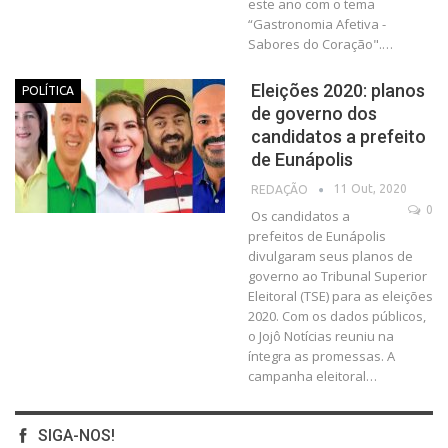
este ano com o tema
“Gastronomia Afetiva -
Sabores do Coração".…
Eleições 2020: planos
POLÍTICA
de governo dos
candidatos a prefeito
de Eunápolis
11 Out, 2020
REDAÇÃO
0
Os candidatos a
prefeitos de Eunápolis
divulgaram seus planos de
governo ao Tribunal Superior
Eleitoral (TSE) para as eleições
2020. Com os dados públicos,
o Jojô Notícias reuniu na
íntegra as promessas.
A
campanha eleitoral
…
SIGA-NOS!