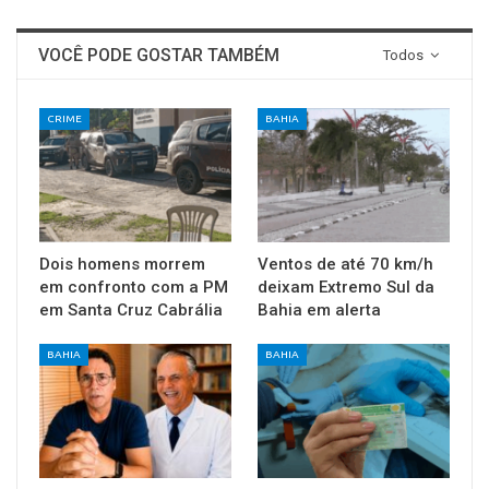
VOCÊ PODE GOSTAR TAMBÉM
Todos
CRIME
BAHIA
Dois homens morrem
Ventos de até 70 km/h
em confronto com a PM
deixam Extremo Sul da
em Santa Cruz Cabrália
Bahia em alerta
BAHIA
BAHIA