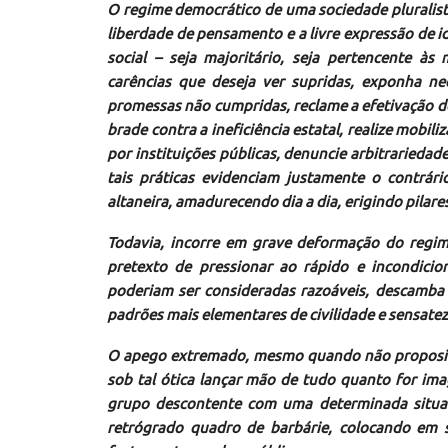
O regime democrático de uma sociedade pluralist
liberdade de pensamento e a livre expressão de i
social – seja majoritário, seja pertencente à
carências que deseja ver supridas, exponha n
promessas não cumpridas, reclame a efetivação de
brade contra a ineficiência estatal, realize mobi
por instituições públicas, denuncie arbitrariedad
tais práticas evidenciam justamente o contrár
altaneira, amadurecendo dia a dia, erigindo pilare
Todavia, incorre em grave deformação do regime
pretexto de pressionar ao rápido e incondici
poderiam ser consideradas razoáveis, descamba 
padrões mais elementares de civilidade e sensatez
O apego extremado, mesmo quando não proposital
sob tal ótica lançar mão de tudo quanto for im
grupo descontente com uma determinada situaç
retrógrado quadro de barbárie, colocando em s