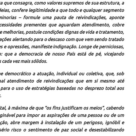
a que consagra, como valores supremos de sua estrutura, a
deias, confere legitimidade a que todo e qualquer segmento
s minorias – formule uma pauta de reivindicações, aponte
ecessidades prementes que aguardam atendimento, cobre
 melhorias, postule condições dignas de vida e tratamento,
lizações alertando para o descaso com que vem sendo tratado
es e opressões, manifeste indignação. Longe de perniciosas,
io: que a democracia de nosso País está de pé, vicejando
s cada vez mais sólidos.
 democrático a atuação, individual ou coletiva, que, sob
onal atendimento de reivindicações que em si mesmo até
para o uso de estratégias baseadas no desprezo total aos
.
, à máxima de que “os fins justificam os meios”, cabendo
aginável para impor as aspirações de uma pessoa ou de um
ão, abre margem à instalação de um perigoso, ignóbil e
ério risco o sentimento de paz social e desestabilizando