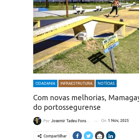
CIDADANIA
INFRAESTRUTURA
NOTÍCIAS
Com novas melhorias, Mamagaya
do portossegurense
On
1 Nov, 2025
Por
Josemir Tadeu Fonseca
Compartilhar