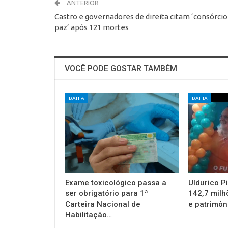
ANTERIOR
Castro e governadores de direita citam ‘consórcio
paz’ após 121 mortes
VOCÊ PODE GOSTAR TAMBÉM
BAHIA
BAHIA
Exame toxicológico passa a
Uldurico P
ser obrigatório para 1ª
142,7 milh
Carteira Nacional de
e patrimôn
Habilitação…