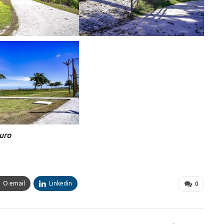
guro
O email
Linkedin
0