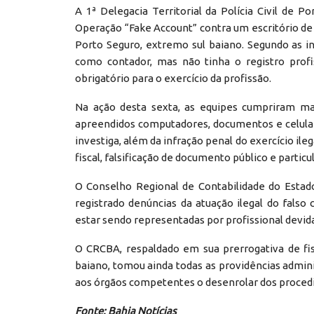
A 1ª Delegacia Territorial da Polícia Civil de Po
Operação “Fake Account” contra um escritório de
Porto Seguro, extremo sul baiano. Segundo as 
como contador, mas não tinha o registro profi
obrigatório para o exercício da profissão.
Na ação desta sexta, as equipes cumpriram ma
apreendidos computadores, documentos e celulare
investiga, além da infração penal do exercício ile
fiscal, falsificação de documento público e particul
O Conselho Regional de Contabilidade do Estad
registrado denúncias da atuação ilegal do falso
estar sendo representadas por profissional devid
O CRCBA, respaldado em sua prerrogativa de fisc
baiano, tomou ainda todas as providências admini
aos órgãos competentes o desenrolar dos procedi
Fonte: Bahia Notícias