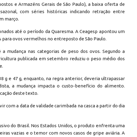
stos e Armazéns Gerais de São Paulo), a baixa oferta de
zonal, com séries históricas indicando retração entre
em março.
ionados até o período da Quaresma. A Ceagesp apontou um
% para ovos vermelhos no entreposto de São Paulo.
é a mudança nas categorias de peso dos ovos. Segundo a
Agricultura publicada em setembro reduziu o peso médio dos
e.
8 g e 47 g, enquanto, na regra anterior, deveria ultrapassar
ista, a mudança impacta o custo-benefício do alimento.
cação deste texto.
 com a data de validade carimbada na casca a partir do dia
sivo do Brasil. Nos Estados Unidos, o produto enfrenta uma
ras vazias e o temor com novos casos de gripe aviária. A