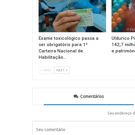
Exame toxicológico passa a
Uldurico P
ser obrigatório para 1ª
142,7 milh
Carteira Nacional de
e patrimôn
Habilitação…
PREV
NEXT
Comentários
Seu endereço d