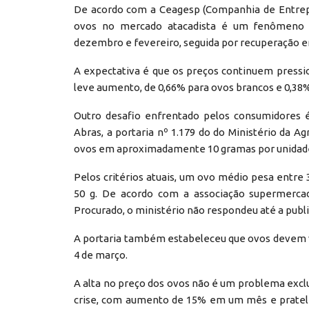
De acordo com a Ceagesp (Companhia de Entrepo
ovos no mercado atacadista é um fenômeno sa
dezembro e fevereiro, seguida por recuperação 
A expectativa é que os preços continuem press
leve aumento, de 0,66% para ovos brancos e 0,38
Outro desafio enfrentado pelos consumidores 
Abras, a portaria nº 1.179 do do Ministério da 
ovos em aproximadamente 10 gramas por unidad
Pelos critérios atuais, um ovo médio pesa entre 3
50 g. De acordo com a associação supermercad
Procurado, o ministério não respondeu até a publi
A portaria também estabeleceu que ovos devem vir
4 de março.
A alta no preço dos ovos não é um problema exclu
crise, com aumento de 15% em um mês e pratelei