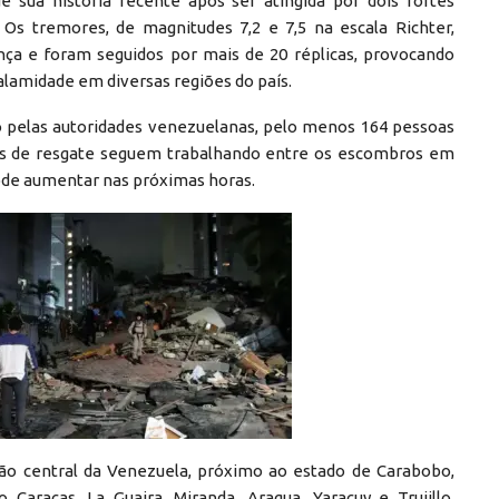
 sua história recente após ser atingida por dois fortes
. Os tremores, de magnitudes 7,2 e 7,5 na escala Richter,
a e foram seguidos por mais de 20 réplicas, provocando
lamidade em diversas regiões do país.
o pelas autoridades venezuelanas, pelo menos 164 pessoas
es de resgate seguem trabalhando entre os escombros em
ode aumentar nas próximas horas.
ião central da Venezuela, próximo ao estado de Carabobo,
aracas, La Guaira, Miranda, Aragua, Yaracuy e Trujillo.