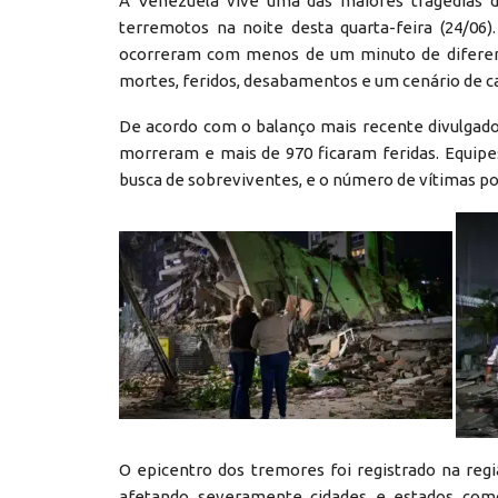
A Venezuela vive uma das maiores tragédias de
terremotos na noite desta quarta-feira (24/06)
ocorreram com menos de um minuto de diferenç
mortes, feridos, desabamentos e um cenário de ca
De acordo com o balanço mais recente divulgad
morreram e mais de 970 ficaram feridas. Equip
busca de sobreviventes, e o número de vítimas p
O epicentro dos tremores foi registrado na reg
afetando severamente cidades e estados como C