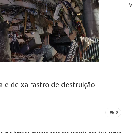
M
 e deixa rastro de destruição
0