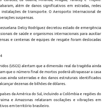
esabaram, além de danos significativos em estradas, redes
 instalações de transporte. O Aeroporto Internacional de
operações suspensas.
venezuelana Delcy Rodríguez decretou estado de emergência
ssionais de saúde e organismos internacionais para auxiliar
pensas e centenas de equipes de resgate foram deslocadas
74
nidos (USGS) alertam que a dimensão real da tragédia ainda
cam que o número final de mortos poderá ultrapassar a casa
as ainda soterradas e dos danos estruturais identificados
lcançar dezenas de bilhões de dólares.
íses da América do Sul, incluindo a Colômbia e regiões do
oraima e Amazonas relataram oscilações e vibrações em
ivos em território brasileiro.