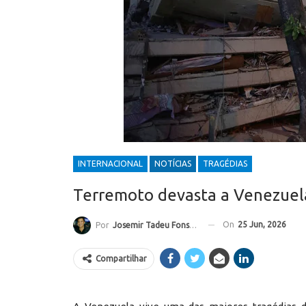
INTERNACIONAL
NOTÍCIAS
TRAGÉDIAS
Terremoto devasta a Venezuela
On
25 Jun, 2026
Por
Josemir Tadeu Fonseca
Compartilhar