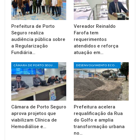
Prefeitura de Porto
Vereador Reinaldo
Seguro realiza
Farofa tem
audiência pública sobre
requerimentos
a Regularização
atendidos e reforça
Fundiária…
atuação em…
CÂMARA DE PORTO SEGURO
DESENVOLVIMENTO ECONÔMICO E SOCIAL
Câmara de Porto Seguro
Prefeitura acelera
aprova projetos que
requalificação da Rua
viabilizam Clínica de
do Golfo e amplia
Hemodiálise e…
transformação urbana
no…