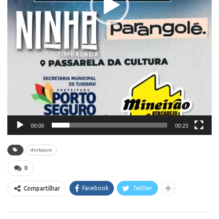
00:00
00:23
destaque
0
Facebook
Twitter
Compartilhar