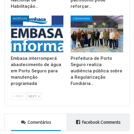
Nacional de
patrimônio pode
Habilitação…
reforçar…
NOTÍCIAS
CIDADANIA
Embasa interromperá
Prefeitura de Porto
abastecimento de água
Seguro realiza
em Porto Seguro para
audiência pública sobre
manutenção
a Regularização
programada
Fundiária…
PREV
NEXT
Comentários
Facebook Comments