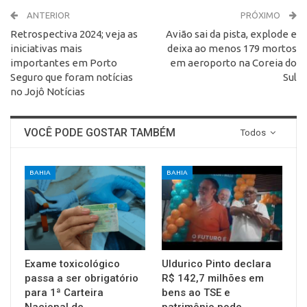
ANTERIOR
PRÓXIMO
Retrospectiva 2024; veja as
Avião sai da pista, explode e
iniciativas mais
deixa ao menos 179 mortos
importantes em Porto
em aeroporto na Coreia do
Seguro que foram notícias
Sul
no Jojô Notícias
VOCÊ PODE GOSTAR TAMBÉM
Todos
BAHIA
BAHIA
Exame toxicológico
Uldurico Pinto declara
passa a ser obrigatório
R$ 142,7 milhões em
para 1ª Carteira
bens ao TSE e