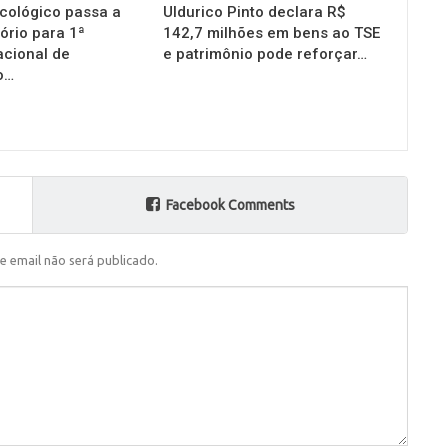
cológico passa a
Uldurico Pinto declara R$
ório para 1ª
142,7 milhões em bens ao TSE
acional de
e patrimônio pode reforçar…
o…
Facebook Comments
e email não será publicado.