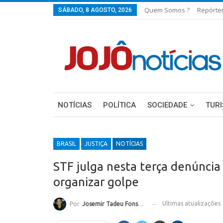
Quem Somos ?
Repórte
SÁBADO, 8 AGOSTO, 2026
NOTÍCIAS
POLÍTICA
SOCIEDADE
TUR
BRASIL
JUSTIÇA
NOTÍCIAS
STF julga nesta terça denúncia
organizar golpe
Ultimas atualizações
Por
Josemir Tadeu Fonseca