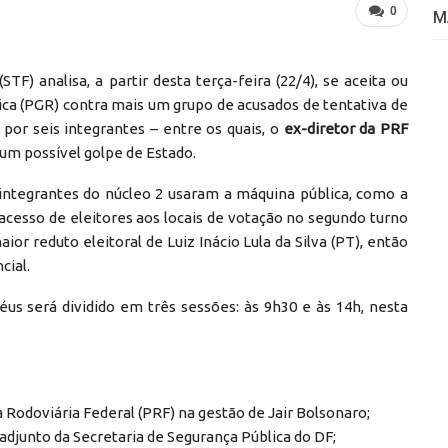
0
M
F) analisa, a partir desta terça-feira (22/4), se aceita ou
ica (PGR) contra mais um grupo de acusados de tentativa de
por seis integrantes – entre os quais, o
ex-diretor da PRF
 um possível golpe de Estado.
integrantes do núcleo 2 usaram a máquina pública, como a
o acesso de eleitores aos locais de votação no segundo turno
or reduto eleitoral de Luiz Inácio Lula da Silva (PT), então
cial.
us será dividido em três sessões: às 9h30 e às 14h, nesta
ia Rodoviária Federal (PRF) na gestão de Jair Bolsonaro;
adjunto da Secretaria de Segurança Pública do DF;