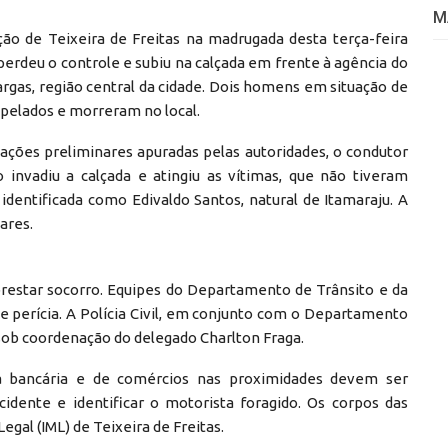
M
ão de Teixeira de Freitas na madrugada desta terça-feira
 perdeu o controle e subiu na calçada em frente à agência do
argas, região central da cidade. Dois homens em situação de
pelados e morreram no local.
ções preliminares apuradas pelas autoridades, o condutor
 invadiu a calçada e atingiu as vítimas, que não tiveram
identificada como Edivaldo Santos, natural de Itamaraju. A
iares.
prestar socorro. Equipes do Departamento de Trânsito e da
 de perícia. A Polícia Civil, em conjunto com o Departamento
s sob coordenação do delegado Charlton Fraga.
a bancária e de comércios nas proximidades devem ser
cidente e identificar o motorista foragido. Os corpos das
gal (IML) de Teixeira de Freitas.