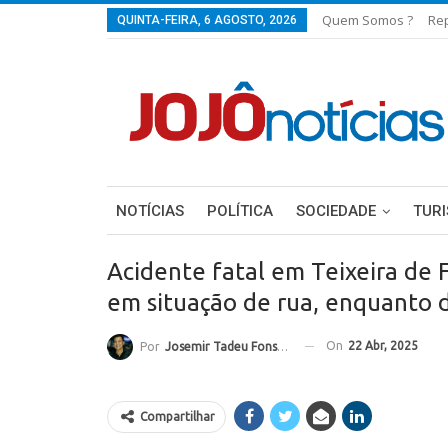
Quem Somos ?
Re
QUINTA-FEIRA, 6 AGOSTO, 2026
NOTÍCIAS
POLÍTICA
SOCIEDADE
TUR
Acidente fatal em Teixeira de F
em situação de rua, enquanto
On
22 Abr, 2025
Por
Josemir Tadeu Fonseca
Compartilhar