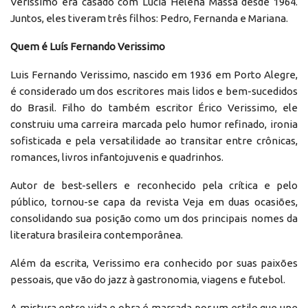
Verissimo era casado com Lúcia Helena Massa desde 1964.
Juntos, eles tiveram três filhos: Pedro, Fernanda e Mariana.
Quem é Luís Fernando Verissimo
Luis Fernando Verissimo, nascido em 1936 em Porto Alegre,
é considerado um dos escritores mais lidos e bem-sucedidos
do Brasil. Filho do também escritor Érico Verissimo, ele
construiu uma carreira marcada pelo humor refinado, ironia
sofisticada e pela versatilidade ao transitar entre crônicas,
romances, livros infantojuvenis e quadrinhos.
Autor de best-sellers e reconhecido pela crítica e pelo
público, tornou-se capa da revista Veja em duas ocasiões,
consolidando sua posição como um dos principais nomes da
literatura brasileira contemporânea.
Além da escrita, Verissimo era conhecido por suas paixões
pessoais, que vão do jazz à gastronomia, viagens e futebol.
A mistura entre vida e obra é marcada por um estilo que une