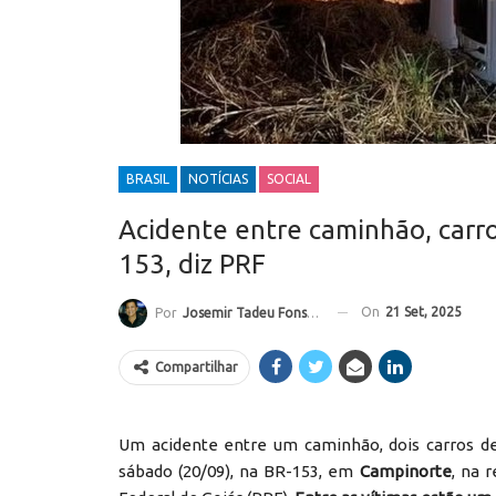
BRASIL
NOTÍCIAS
SOCIAL
Acidente entre caminhão, carro
153, diz PRF
On
21 Set, 2025
Por
Josemir Tadeu Fonseca
Compartilhar
Um acidente entre um caminhão, dois carros d
sábado (20/09), na BR-153, em
Campinorte
, na 