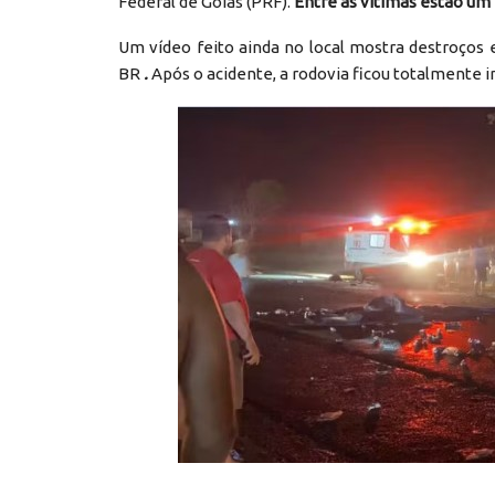
Federal de Goiás (PRF).
Entre as vítimas estão um p
Um vídeo feito ainda no local mostra destroço
BR
.
Após o acidente, a rodovia ficou totalmente in