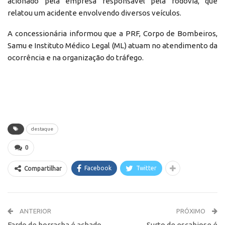
acionado pela empresa responsável pela rodovia, que
relatou um acidente envolvendo diversos veículos.
A concessionária informou que a PRF, Corpo de Bombeiros,
Samu e Instituto Médico Legal (ML) atuam no atendimento da
ocorrência e na organização do tráfego.
destaque
0
Facebook
Twitter
Compartilhar
ANTERIOR
PRÓXIMO
Fardo de borracha é achado
Surto de escabiose é