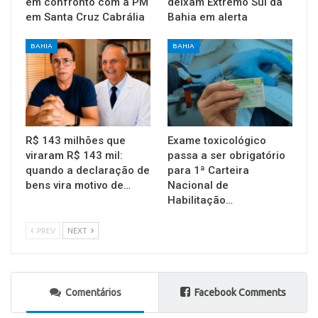
em confronto com a PM
deixam Extremo Sul da
em Santa Cruz Cabrália
Bahia em alerta
BAHIA
BAHIA
R$ 143 milhões que
Exame toxicológico
viraram R$ 143 mil:
passa a ser obrigatório
quando a declaração de
para 1ª Carteira
bens vira motivo de…
Nacional de
Habilitação…
PREV
NEXT
Comentários
Facebook Comments