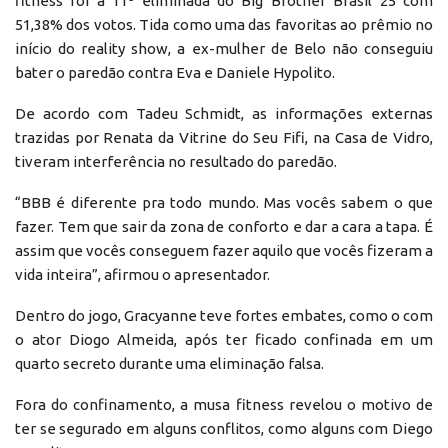
fitness foi a 11ª eliminada do Big Brother Brasil 25 com
51,38% dos votos. Tida como uma das favoritas ao prêmio no
início do reality show, a ex-mulher de Belo não conseguiu
bater o paredão contra Eva e Daniele Hypolito.
De acordo com Tadeu Schmidt, as informações externas
trazidas por Renata da Vitrine do Seu Fifi, na Casa de Vidro,
tiveram interferência no resultado do paredão.
“BBB é diferente pra todo mundo. Mas vocês sabem o que
fazer. Tem que sair da zona de conforto e dar a cara a tapa. É
assim que vocês conseguem fazer aquilo que vocês fizeram a
vida inteira”, afirmou o apresentador.
Dentro do jogo, Gracyanne teve fortes embates, como o com
o ator Diogo Almeida, após ter ficado confinada em um
quarto secreto durante uma eliminação falsa.
Fora do confinamento, a musa fitness revelou o motivo de
ter se segurado em alguns conflitos, como alguns com Diego