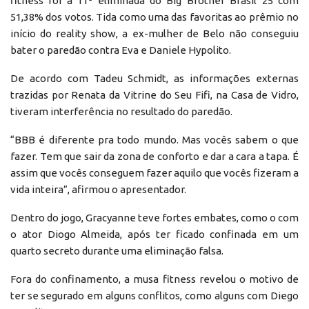
fitness foi a 11ª eliminada do Big Brother Brasil 25 com
51,38% dos votos. Tida como uma das favoritas ao prêmio no
início do reality show, a ex-mulher de Belo não conseguiu
bater o paredão contra Eva e Daniele Hypolito.
De acordo com Tadeu Schmidt, as informações externas
trazidas por Renata da Vitrine do Seu Fifi, na Casa de Vidro,
tiveram interferência no resultado do paredão.
“BBB é diferente pra todo mundo. Mas vocês sabem o que
fazer. Tem que sair da zona de conforto e dar a cara a tapa. É
assim que vocês conseguem fazer aquilo que vocês fizeram a
vida inteira”, afirmou o apresentador.
Dentro do jogo, Gracyanne teve fortes embates, como o com
o ator Diogo Almeida, após ter ficado confinada em um
quarto secreto durante uma eliminação falsa.
Fora do confinamento, a musa fitness revelou o motivo de
ter se segurado em alguns conflitos, como alguns com Diego