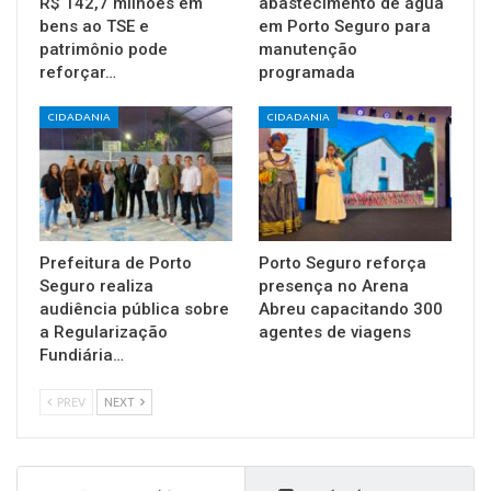
R$ 142,7 milhões em
abastecimento de água
bens ao TSE e
em Porto Seguro para
patrimônio pode
manutenção
reforçar…
programada
CIDADANIA
CIDADANIA
Prefeitura de Porto
Porto Seguro reforça
Seguro realiza
presença no Arena
audiência pública sobre
Abreu capacitando 300
a Regularização
agentes de viagens
Fundiária…
PREV
NEXT